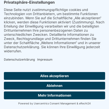
INGENEURBÜRO FÜR BAUPLANUNG HEIKE
SCHULZE – PLANUNG – REALISIERUNG –
BETREUUNG