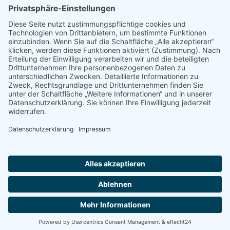
INGENEURBÜRO FÜR BAUPLANUNG HEIKE
SCHULZE – PLANUNG – REALISIERUNG –
BETREUUNG