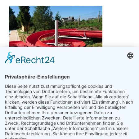
Ihnen gefällt unser Artikel? Sagen Sie es weiter:
Facebook
X
Reddit
LinkedIn
Tumblr
Pinterest
E-
Mail