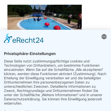
Ihnen gefällt unser Artikel? Sagen Sie es weiter:
Facebook
X
Reddit
LinkedIn
Tumblr
Pinterest
E-
Mail