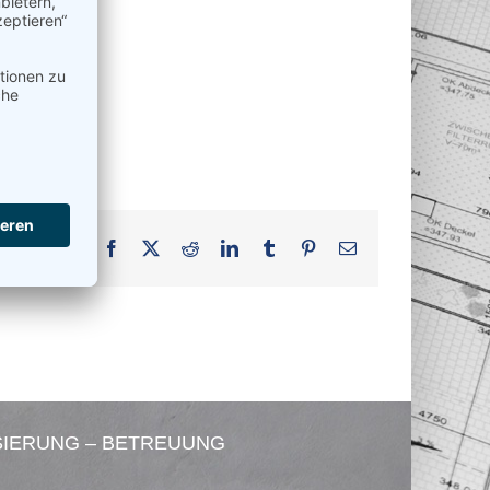
Facebook
X
Reddit
LinkedIn
Tumblr
Pinterest
E-
Mail
SIERUNG – BETREUUNG