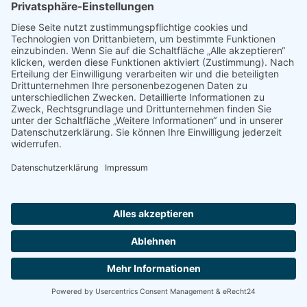
INGENEURBÜRO FÜR BAUPLANUNG HEIKE
SCHULZE – PLANUNG – REALISIERUNG –
BETREUUNG